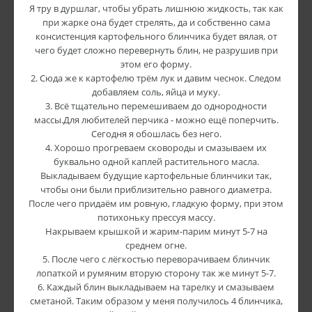
Я тру в дуршлаг, чтобы убрать лишнюю жидкость, так как
при жарке она будет стрелять, да и собственно сама
консистенция картофельного блинчика будет вялая, от
чего будет сложно перевернуть блин, не разрушив при
этом его форму.
2. Сюда же к картофелю трём лук и давим чеснок. Следом
добавляем соль, яйца и муку.
3. Всё тщательно перемешиваем до однородности
массы.Для любителей перчика - можно ещё поперчить.
Сегодня я обошлась без него.
4. Хорошо прогреваем сковороды и смазываем их
буквально одной каплей растительного масла.
Выкладываем будущие картофельные блинчики так,
чтобы они были приблизительно равного диаметра.
После чего придаём им ровную, гладкую форму, при этом
потихоньку прессуя массу.
Накрываем крышкой и жарим-парим минут 5-7 на
среднем огне.
5. После чего с лёгкостью переворачиваем блинчик
лопаткой и румяним вторую сторону так же минут 5-7.
6. Каждый блин выкладываем на тарелку и смазываем
сметаной. Таким образом у меня получилось 4 блинчика,