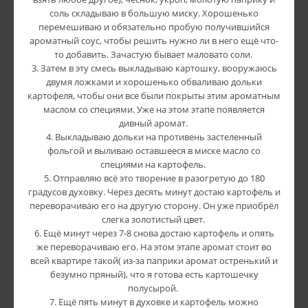
соль складываю в большую миску. Хорошенько
перемешиваю и обязательно пробую получившийся
ароматный соус, чтобы решить нужно ли в него ещё что-
то добавить. Зачастую бывает маловато соли.
3. Затем в эту смесь выкладываю картошку, вооружаюсь
двумя ложками и хорошенько обваливаю дольки
картофеля, чтобы они все были покрыты этим ароматным
маслом со специями. Уже на этом этапе появляется
дивный аромат.
4. Выкладываю дольки на противень застеленный
фольгой и выливаю оставшееся в миске масло со
специями на картофель.
5. Отправляю всё это творение в разогретую до 180
градусов духовку. Через десять минут достаю картофель и
переворачиваю его на другую сторону. Он уже приобрёл
слегка золотистый цвет.
6. Ещё минут через 7-8 снова достаю картофель и опять
же переворачиваю его. На этом этапе аромат стоит во
всей квартире такой( из-за паприки аромат остренький и
безумно пряный), что я готова есть картошечку
полусырой.
7. Ещё пять минут в духовке и картофель можно