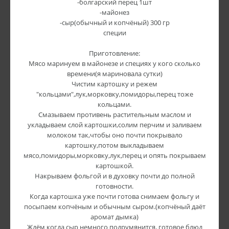
-болгарский перец 1шт
-майонез
-сыр(обычный и копчёный) 300 гр
специи
Приготовление:
Мясо маринуем в майонезе и специях у кого сколько
времени(я мариновала сутки)
Чистим картошку и режем
"кольцами",лук,морковку,помидоры,перец тоже
кольцами.
Смазываем противень растительным маслом и
укладываем слой картошки,солим перчим и заливаем
молоком так,чтобы оно почти покрывало
картошку,потом выкладываем
мясо,помидоры,морковку,лук,перец и опять покрываем
картошкой.
Накрываем фольгой и в духовку почти до полной
готовности.
Когда картошка уже почти готова снимаем фольгу и
посыпаем копчёным и обычным сыром.(копчёный даёт
аромат дымка)
Ждём когда сыр немного подрумянится, готовое блюд