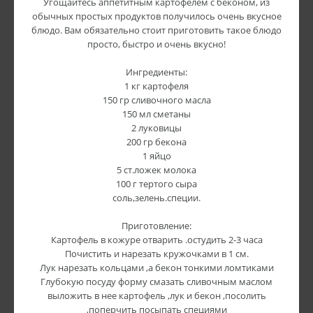
Угощайтесь аппетитным картофелем с беконом, из
обычных простых продуктов получилось очень вкусное
блюдо. Вам обязательно стоит приготовить такое блюдо
просто, быстро и очень вкусно!
Ингредиенты:
1 кг картофеля
150 гр сливочного масла
150 мл сметаны
2 луковицы
200 гр бекона
1 яйцо
5 ст.ложек молока
100 г тертого сыра
соль,зелень.специи.
Приготовление:
Картофель в кожуре отварить .остудить 2-3 часа
Почистить и нарезать кружочками в 1 см.
Лук нарезать кольцами ,а бекон тонкими ломтиками
Глубокую посуду форму смазать сливочным маслом
выложить в нее картофель ,лук и бекон ,посолить
,поперчить посыпать специями