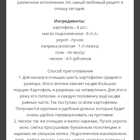
различном исполнении. Но самый любимый рецепт я
опишу сегодня.
Ингредиенты:
картофель - 6 шт.;
масло подсолнечное - 6 ст.л.;
укроп - пучок;
паприка молотая - 1 ст.ложка;
соль - по вкусу;
чеснок - 4-5 зубчиков
Способ приготовления
1. Для начала я очищаю шесть картофелин среднего
размера. Этого вполне хватает на две больших
порции. Картофель я разрезаю на четвертинки. Для этого
режу его пополам, а каждую половинку ещё на две
равные части. Так поступаю со всем картофелем.
Получаются крупные и удобные дольки, которые будет
очень удобно переворачивать на противне.
2. Чеснок так же очищаю и мелко нарезаю. Пучок укропа
мою, слегка просушиваю бумажным полотенцем и
нарезаю не слишком мелко. Подсолнечное масло(можно
взять любое другое), чеснок, укроп, молотую паприку и