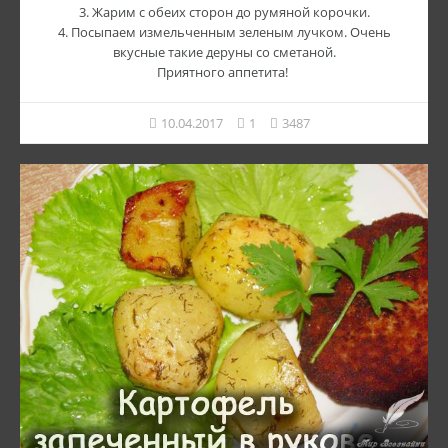
3. Жарим с обеих сторон до румяной корочки.
4. Посыпаем измельченным зеленым лучком. Очень
вкусные такие деруны со сметаной.
Приятного аппетита!
10.04.2017
1
3487