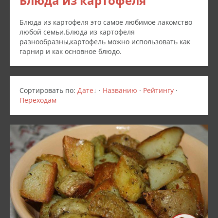
Блюда из картофеля
Блюда из картофеля это самое любимое лакомство
любой семьи.Блюда из картофеля
разнообразны,картофель можно использовать как
гарнир и как основное блюдо.
Сортировать по
:
Дате
·
Названию
·
Рейтингу
·
Переходам