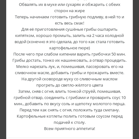
Обвалять их в муке или сухарях и обжарить с обеих
сторон на жире
Теперь начинаем готовить грибную подливу, в ней то и
есть весь смак!
Для её приготовления сушёные грибы ошпарить
кипятком, хорошо промыть, залить на 2 часа холодной
водой (конечно я это сделала, до того как стала готовить
картофельное пюре)
После чего при слабом кипении варить грибочки 50 мин.
Грибы достать, тонко их нашинковать, а отвар процедить.
Мелко нарезать лук, и, помешивая, пассеровать его на
сливочном масле, добавить грибы и прожарить вместе.
На другой сковороде муку со сливочным маслом
прогреть до светло-жёлтого цвета
Затем, сняв с огня, влить тонкой струёй, помешивая,
грибной отвар, соединить с грибами и проварить соус 10
мин., добавить по вкусу соль и щепотку молотого перца.
Перед тем как снять с огня, положить туда сметану.
Картофельные котлеты полить готовым соусом перед
подачей к столу.
Всем приятного аппетита!