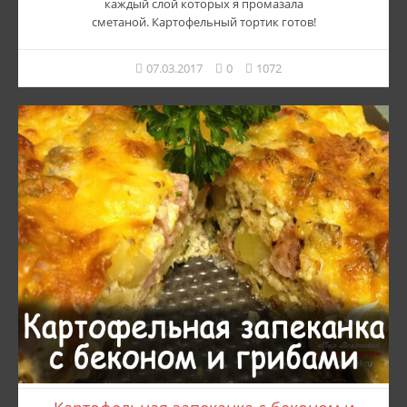
каждый слой которых я промазала
сметаной. Картофельный тортик готов!
07.03.2017
0
1072