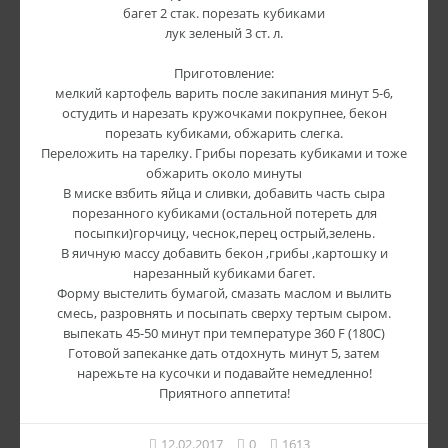
багет 2 стак. порезать кубиками
лук зеленый 3 ст. л.
Приготовление:
мелкий картофель варить после закипания минут 5-6,
остудить и нарезать кружочками покрупнее, бекон
порезать кубиками, обжарить слегка.
Переложить на тарелку. Грибы порезать кубиками и тоже
обжарить около минуты
В миске взбить яйца и сливки, добавить часть сыра
порезанного кубиками (остальной потереть для
посыпки)горчицу, чеснок,перец острый,зелень.
В яичную массу добавить бекон ,грибы ,картошку и
нарезанный кубиками багет.
Форму выстелить бумагой, смазать маслом и вылить
смесь, разровнять и посыпать сверху тертым сыром.
выпекать 45-50 минут при температуре 360 F (180С)
Готовой запеканке дать отдохнуть минут 5, затем
нарежьте на кусочки и подавайте немедленно!
Приятного аппетита!
12.02.2017
0
1613