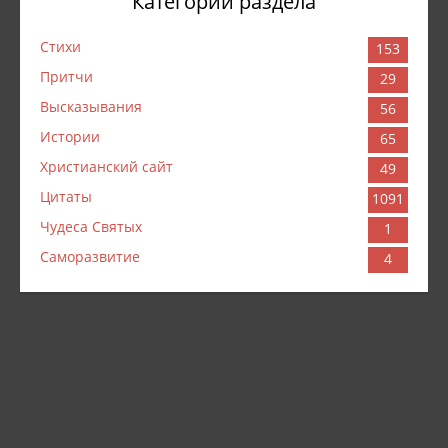
Категории раздела
Стихи
153
Притчи
29
Высказывания
56
Истории
65
Христианский сайт
49
Цитаты
1091
Чудеса Святых
1
Саморазвитие
4