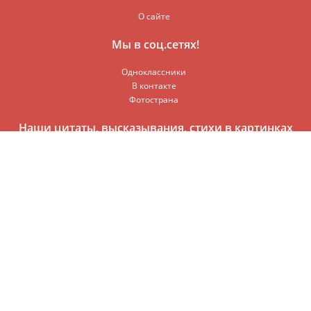
О сайте
Мы в соц.сетях!
Одноклассники
В контакте
Фотострана
Наши цитаты, высказывания, стихи в картинках
© 2016-2017
Мир Всезнайки
Раздел кулинарии вмещает в себя самые лучшие и вкусные
рецепты приготовления. Все рецепты описаны пошагово и
разделены по разделам. В наших вкусных рецептах вы сможете
найти: первые блюда, вторые блюда, быстрые рецепты