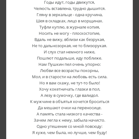
Годы идут, годы движутся,
Челюсть вставлена, трудно дышится.
Гляну в зеркальце - одна кручина,
Шея в складках, лицо в морщинах.
Туфли куплю, в журнале копия,
Носить не могу - плоскостопие,
Вдаль не вижу, вблизи как безрукая,
Не то дальнозоркая, не то близорукая.
И слух стал немного ниже,
Пошлют подальше, иду поближе.
Нам Пушкин пел очень упорно:
Любви все возрасты покорны,
Мол, и в старости на любовь есть сила.
Но я вам скажу, не тут-то было!
Хочу кокетничать глазки в пол,
А лезу в сумочку, где валидол.
К мужчине в объятья хочется броситься
Да мешают очки на переносице.
А память стала низкого качества -
Зачем легла к нему, забыла начисто.
Одно утешение со мной повсюду:
Я хуже, чем была, но лучше, чем буду!