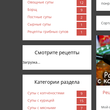
Овощные супы
12
понр
Борщ
9
Постные супы
2
Сорт
Сырные супы
1
Рецепты грибных супов
1
Смотрите рецепты
Загрузка...
Категории раздела
Рец
Супы с копчёностями
9
Супы с курицей
15
Мой 
Супы с мясными
7