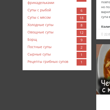
повто
фрикадельками
но по
Супы с рыбой
6
варил
супа 
Супы с мясом
18
Холодные супы
8
Коли
для 
Овощные супы
12
22.
копч
Борщ
9
копче
Постные супы
2
охотн
Сырные супы
1
чори
груди
Рецепты грибных супов
1
перло
морк
луков
перец
огурц
штук
рассо
карт
аджик
томат