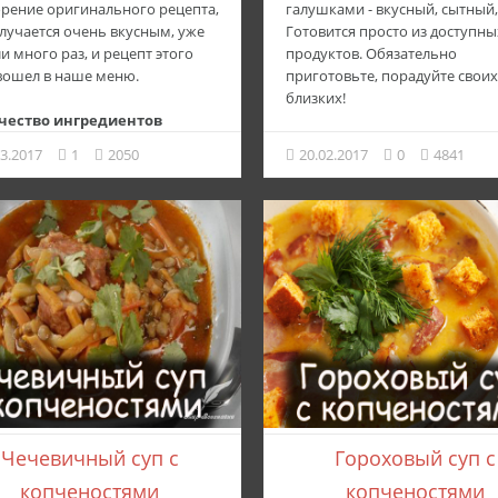
рение оригинального рецепта,
галушками - вкусный, сытный,
лучается очень вкусным, уже
Готовится просто из доступны
и много раз, и рецепт этого
продуктов. Обязательно
вошел в наше меню.
приготовьте, порадуйте своих
близких!
чество ингредиентов
супа рассольника с
Ингредиенты:
03.2017
1
2050
20.02.2017
0
4841
еностями
На 3-х литровую кастрюльку.
500 гр.копченных свиных ре
ные ребра-1 кг
3 морковки
ичьи колбаски-5-6 штук(у меня
300 гр .фасоли
зо)
1 листик лаврового листа.
нка копченая-150 гр
орегано,
вая крупа-1 стакан
соль,перец черный.
овь-1 шт
2 зубчика чеснока.
ица крупная-1 шт
2 ст.ложки томатной пасты по
 сладкий-1 шт
желанию
ы соленые(маринованные)-4-5
1 луковица
красный молотый перец.
л огуречный-1 ст
Растительное масло.
офель-4 шт
Для галушек:
Чечевичный суп с
Гороховый суп с
а грузинская,острая-2 ч.л
150-200 гр .муки
копченостями
копченостями
ная паста-3 ст.л
2 яйца.