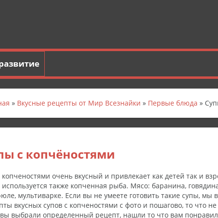
развитие
ная
»
Вкусные рецепты от Мир Всезнайки
»
Первые блюда
» Суп
пы с копчёностями
с копченостями очень вкусный и привлекает как детей так и вз
, используется также копченная рыба. Мясо: баранина, говядина
рюле, мультиварке. Если вы не умеете готовить такие супы, мы
пты вкусных супов с копченостями с фото и пошагово, то что н
 вы выбрали определенный рецепт, нашли то что вам понравил