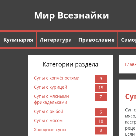
Мир Всезнайки
Кулинария
Литература
Православие
Само
Категории раздела
Глав
Супы с копчёностями
9
Супы с курицей
15
Су
Супы с мясными
7
фрикадельками
Суп 
Супы с рыбой
6
мясо
Супы с мясом
18
каст
реце
Холодные супы
8
Если