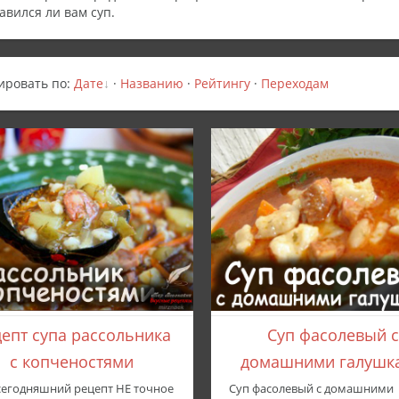
авился ли вам суп.
ировать по
:
Дате
·
Названию
·
Рейтингу
·
Переходам
епт супа рассольника
Суп фасолевый с
с копченостями
домашними галушк
сегодняшний рецепт НЕ точное
Суп фасолевый с домашними