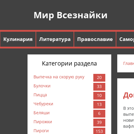
Мир Всезнайки
Кулинария
Литература
Православие
Само
Категории раздела
Глав
Выпечка на скорую руку
20
Булочки
33
До
Пицца
10
Чебуреки
13
В эт
Беляши
6
выпе
нови
Пирожки
39
вафл
Пироги
153