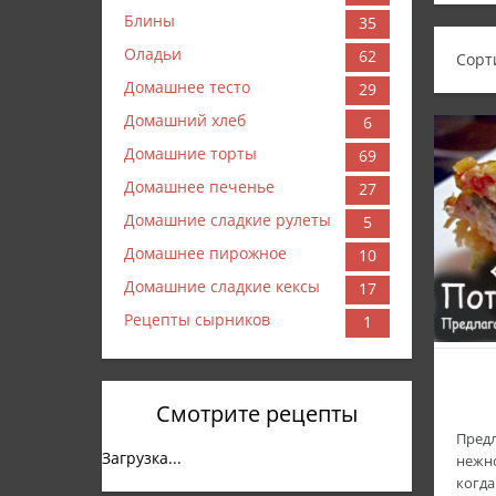
Блины
35
Оладьи
62
Сорт
Домашнее тесто
29
Домашний хлеб
6
Домашние торты
69
Домашнее печенье
27
Домашние сладкие рулеты
5
Домашнее пирожное
10
Домашние сладкие кексы
17
Рецепты сырников
1
Смотрите рецепты
Предл
Загрузка...
нежно
когда