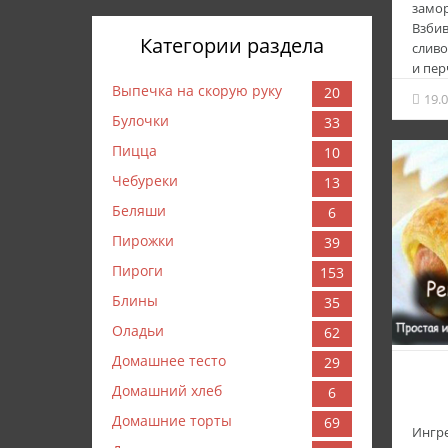
замор
Взбив
Категории раздела
сливо
и пер
Берём
Выпечка на скорую руку
20
19.
перем
Булочки
33
Выкл
На ни
Пицца
10
куроч
Чебуреки
13
огурц
Солим
Беляши
6
Потом
Пирожки
39
и сет
После
Пироги
153
А теп
Блины
35
пока 
золот
Оладьи
62
Домашнее тесто
29
Прият
Домашний хлеб
6
Домашние торты
69
Ингр