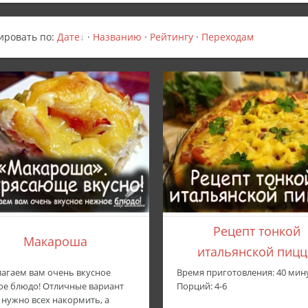
ировать по
:
Дате
·
Названию
·
Рейтингу
·
Переходам
Рецепт тонкой
Макароша
итальянской пиц
агаем вам очень вкусное
Время приготовления: 40 мин
е блюдо! Отличные вариант
Порций: 4-6
 нужно всех накормить, а