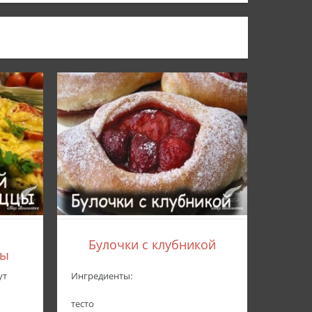
Булочки с клубникой
цы
ут
Ингредиенты:
тесто