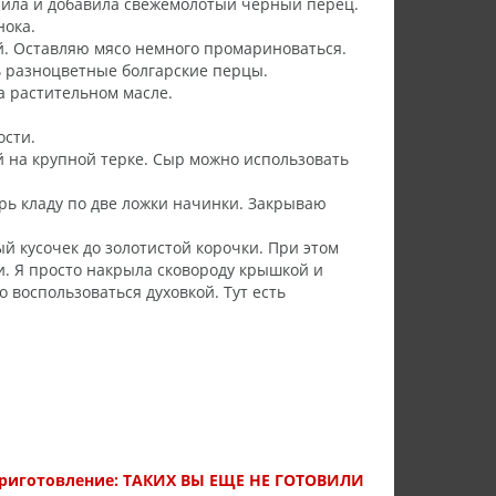
лила и добавила свежемолотый черный перец.
нока.
й. Оставляю мясо немного промариноваться.
ть разноцветные болгарские перцы.
а растительном масле.
ости.
й на крупной терке. Сыр можно использовать
трь кладу по две ложки начинки. Закрываю
 кусочек до золотистой корочки. При этом
и. Я просто накрыла сковороду крышкой и
 воспользоваться духовкой. Тут есть
 приготовление: ТАКИХ ВЫ ЕЩЕ НЕ ГОТОВИЛИ