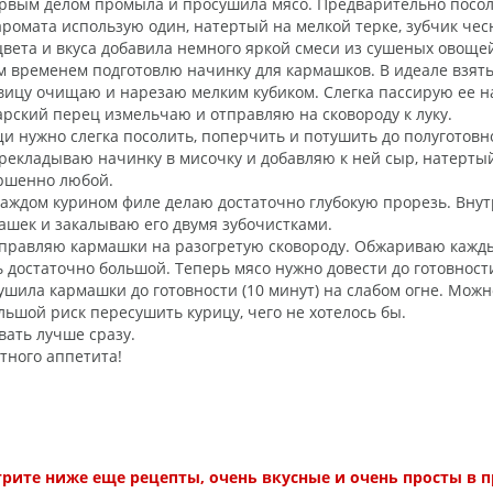
ервым делом промыла и просушила мясо. Предварительно посо
аромата использую один, натертый на мелкой терке, зубчик чес
цвета и вкуса добавила немного яркой смеси из сушеных овоще
ем временем подготовлю начинку для кармашков. В идеале взя
вицу очищаю и нарезаю мелким кубиком. Слегка пассирую ее н
арский перец измельчаю и отправляю на сковороду к луку.
и нужно слегка посолить, поперчить и потушить до полуготовн
ерекладываю начинку в мисочку и добавляю к ней сыр, натерты
ршенно любой.
 каждом курином филе делаю достаточно глубокую прорезь. Вну
ашек и закалываю его двумя зубочистками.
тправляю кармашки на разогретую сковороду. Обжариваю каждый
ь достаточно большой. Теперь мясо нужно довести до готовност
ушила кармашки до готовности (10 минут) на слабом огне. Можно
льшой риск пересушить курицу, чего не хотелось бы.
вать лучше сразу.
тного аппетита!
рите ниже еще рецепты, очень вкусные и очень просты в