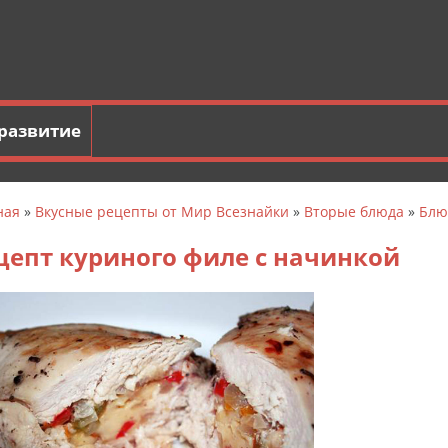
развитие
ная
»
Вкусные рецепты от Мир Всезнайки
»
Вторые блюда
»
Блю
цепт куриного филе с начинкой