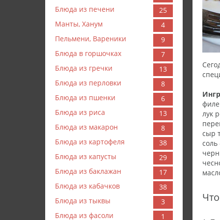
Блюда из печени
25
Манты, Ханум
4
Пельмени, Вареники
9
Блюда в горшочках
7
Сего
Блюда из гречки
13
спец
Блюда из перловки
8
Ингр
Блюда из пшенки
6
филе
Блюда из риса
13
лук р
пере
Блюда из макарон
8
сыр 
Блюда из картофеля
38
соль 
черн
Блюда из капусты
29
чесно
Блюда из баклажан
17
масл
Блюда из кабачков
38
Что
Блюда из тыквы
3
Блюда из фасоли
1