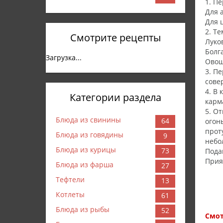
1. П
Для 
Для 
2. Т
Смотрите рецепты
Луко
Болг
Загрузка...
Овощ
3. П
сове
4. В
Категории раздела
карм
5. О
Блюда из свинины
64
огон
прот
Блюда из говядины
9
небо
Блюда из курицы
73
Пода
Прия
Блюда из фарша
27
Тефтели
13
Котлеты
61
Блюда из рыбы
52
Смот