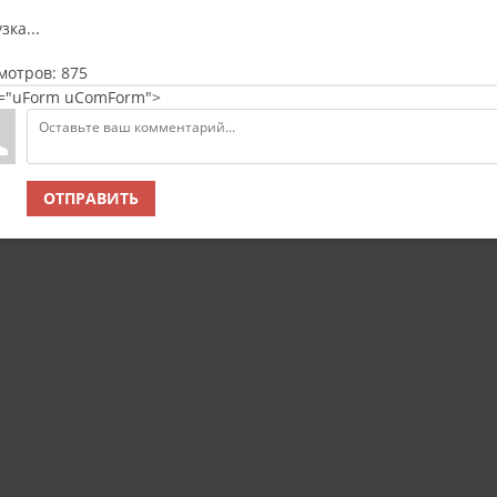
зка...
мотров:
875
s="uForm uComForm">
ОТПРАВИТЬ