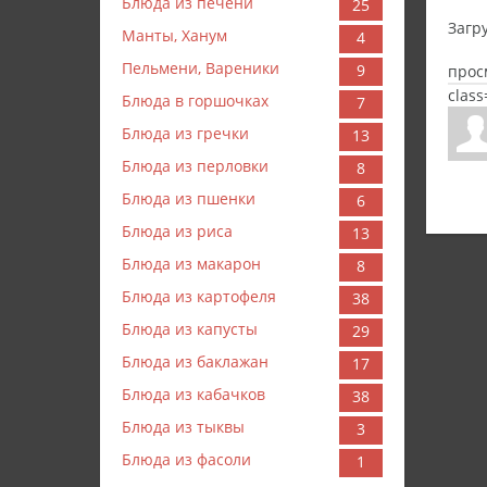
Блюда из печени
25
Загру
Манты, Ханум
4
Пельмени, Вареники
9
прос
clas
Блюда в горшочках
7
Блюда из гречки
13
Блюда из перловки
8
Блюда из пшенки
6
Блюда из риса
13
Блюда из макарон
8
Блюда из картофеля
38
Блюда из капусты
29
Блюда из баклажан
17
Блюда из кабачков
38
Блюда из тыквы
3
Блюда из фасоли
1