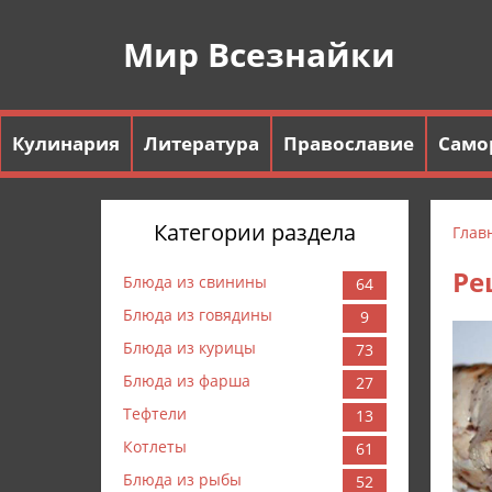
Мир Всезнайки
Кулинария
Литература
Православие
Само
Категории раздела
Глав
Ре
Блюда из свинины
64
Блюда из говядины
9
Блюда из курицы
73
Блюда из фарша
27
Тефтели
13
Котлеты
61
Блюда из рыбы
52