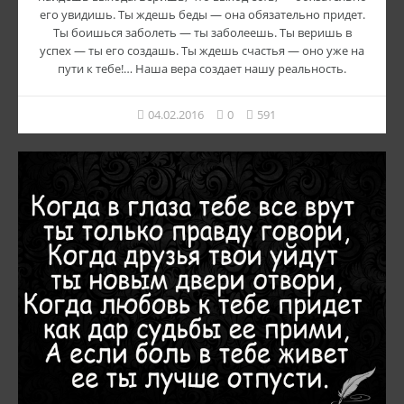
его увидишь. Ты ждешь беды — она обязательно придет.
Ты боишься заболеть — ты заболеешь. Ты веришь в
успех — ты его создашь. Ты ждешь счастья — оно уже на
пути к тебе!… Наша вера создает нашу реальность.
04.02.2016
0
591