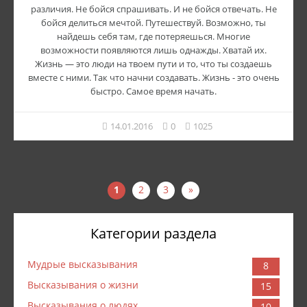
различия. Не бойся спрашивать. И не бойся отвечать. Не
бойся делиться мечтой. Путешествуй. Возможно, ты
найдешь себя там, где потеряешься. Многие
возможности появляются лишь однажды. Хватай их.
Жизнь — это люди на твоем пути и то, что ты создаешь
вместе с ними. Так что начни создавать. Жизнь - это очень
быстро. Самое время начать.
14.01.2016
0
1025
1
2
3
»
Категории раздела
Мудрые высказывания
8
Высказывания о жизни
15
Высказывания о людях
10