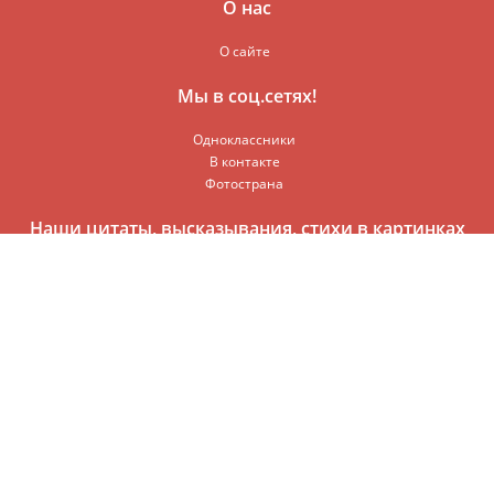
О нас
О сайте
Мы в соц.сетях!
Одноклассники
В контакте
Фотострана
Наши цитаты, высказывания, стихи в картинках
© 2016-2017
Мир Всезнайки
Раздел кулинарии вмещает в себя самые лучшие и вкусные
рецепты приготовления. Все рецепты описаны пошагово и
разделены по разделам. В наших вкусных рецептах вы сможете