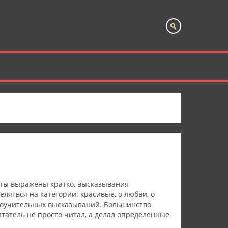
аты выражены кратко, высказывания
яться на категории: красивые, о любви, о
 поучительных высказываний. Большинство
итатель не просто читал, а делал определенные