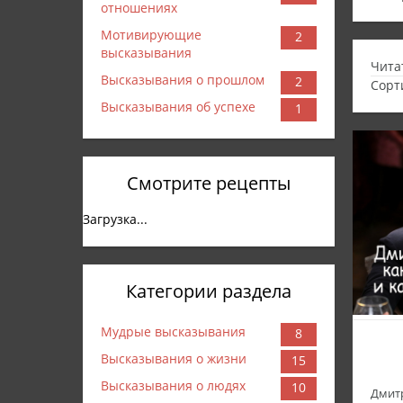
отношениях
Мотивирующие
2
высказывания
Чита
Высказывания о прошлом
2
Сорт
Высказывания об успехе
1
Смотрите рецепты
Загрузка...
Категории раздела
Мудрые высказывания
8
Высказывания о жизни
15
Высказывания о людях
10
Дмитр