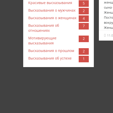
женщи
Красивые высказывания
5
сына 
Высказывания о мужчинах
2
Женщ
Посто
Высказывания о женщинах
4
вокру
Высказывания об
7
Женщ
отношениях
своих
11.
Сюсюк
Мотивирующие
2
впада
высказывания
паден
Высказывания о прошлом
2
Кирюш
попыт
Высказывания об успехе
1
стенк
надев
шорти
ложе
Резул
полу-
грудь
сумко
мечта
«пред