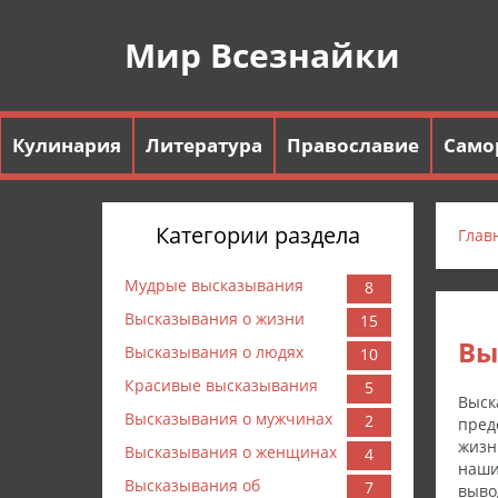
Мир Всезнайки
Кулинария
Литература
Православие
Само
Категории раздела
Глав
Мудрые высказывания
8
Высказывания о жизни
15
Вы
Высказывания о людях
10
Красивые высказывания
5
Выск
Высказывания о мужчинах
2
пред
жизн
Высказывания о женщинах
4
наши
Высказывания об
7
выво