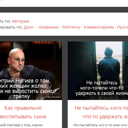
ть по:
Авторам
ировать по
:
Дате
·
Названию
·
Рейтингу
·
Комментариям
·
Прос
Как правильно
Не пытайтесь кого-т
воспитывать сына
что-то удержать в.
ий Нагиев о том, каких
Не пытайтесь кого-то или что