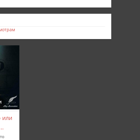
мотрам
о или
..
-то