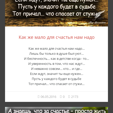
Как же мало для счастья нам надо
Как же мало для счастья нам надо…
Лишь бы только в душе был уют…
И беспечность… как в детстве когда - то…
И уверенность в том, что нас ждут…
И неважно совсем… кто… и где…
Если ждут, значит ты еще нужен…
Пусть у каждого будет в судьбе
Тот причал… что спасает от стужи…
06.05.2016
0
2173