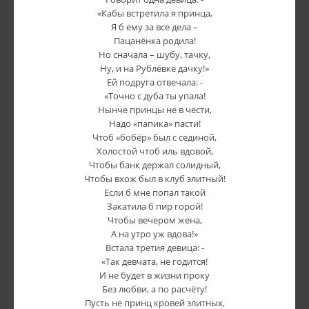
«Кабы встретила я принца,
Я б ему за все дела –
Пацанёнка родила!
Но сначала – шубу, тачку,
Ну, и на Рублёвке дачку!»
Ей подруга отвечала: -
«Точно с дуба ты упала!
Нынче принцы не в чести,
Надо «папика» пасти!
Чтоб «бобёр» был с сединой,
Холостой чтоб иль вдовой,
Чтобы банк держал солидный,
Чтобы вхож был в клуб элитный!
Если б мне попал такой
Закатила б пир горой!
Чтобы вечером жена,
А на утро уж вдова!»
Встала третия девица: -
«Так девчата, не годится!
И не будет в жизни проку
Без любви, а по расчёту!
Пусть не принц кровей элитных,