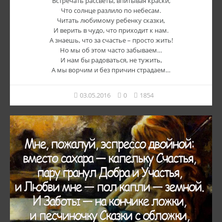
Встречать рассветы, впитывая краски,
Что солнце разлило по небесам.
Читать любимому ребенку сказки,
И верить в чудо, что приходит к нам.
А знаешь, что за счастье – просто жить!
Но мы об этом часто забываем…
И нам бы радоваться, не тужить,
А мы ворчим и без причин страдаем…
03.05.2016
0
1854