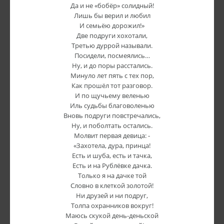
Да и не «бобёр» солидный!
Лишь бы верил и любил
И семьёю дорожил!»
Две подруги хохотали,
Третью дуррой называли.
Посидели, посмеялись…
Ну, и до поры расстались.
Минуло лет пять с тех пор,
Как прошёл тот разговор.
И по щучьему веленью
Иль судьбы благоволенью
Вновь подруги повстречались,
Ну, и поболтать остались.
Молвит первая девица: -
«Захотела, дура, принца!
Есть и шуба, есть и тачка,
Есть и на Рублёвке дачка.
Только я на дачке той
Словно в клеткой золотой!
Ни друзей и ни подруг,
Толпа охранников вокруг!
Маюсь скукой день-деньской