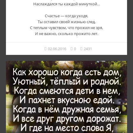
Наслаждался ты каждой минуткой…
Счастье — когда уходя,
Ты оставил своей жизнью след,
С теплым чувством, что прожил не зря,
И не важно, сколько прожито лет.
02.06.2016
0
2431