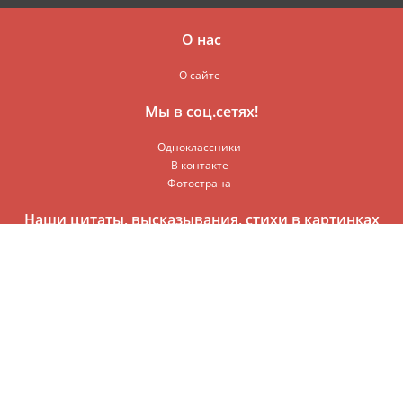
О нас
О сайте
Мы в соц.сетях!
Одноклассники
В контакте
Фотострана
Наши цитаты, высказывания, стихи в картинках
© 2016-2017
Мир Всезнайки
Раздел кулинарии вмещает в себя самые лучшие и вкусные