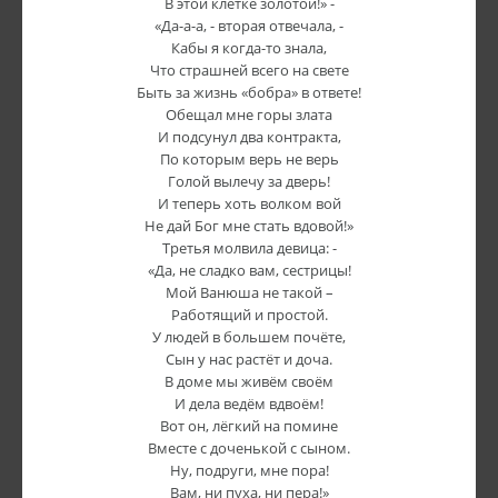
В этой клетке золотой!» -
«Да-а-а, - вторая отвечала, -
Кабы я когда-то знала,
Что страшней всего на свете
Быть за жизнь «бобра» в ответе!
Обещал мне горы злата
И подсунул два контракта,
По которым верь не верь
Голой вылечу за дверь!
И теперь хоть волком вой
Не дай Бог мне стать вдовой!»
Третья молвила девица: -
«Да, не сладко вам, сестрицы!
Мой Ванюша не такой –
Работящий и простой.
У людей в большем почёте,
Сын у нас растёт и доча.
В доме мы живём своём
И дела ведём вдвоём!
Вот он, лёгкий на помине
Вместе с доченькой с сыном.
Ну, подруги, мне пора!
Вам, ни пуха, ни пера!»