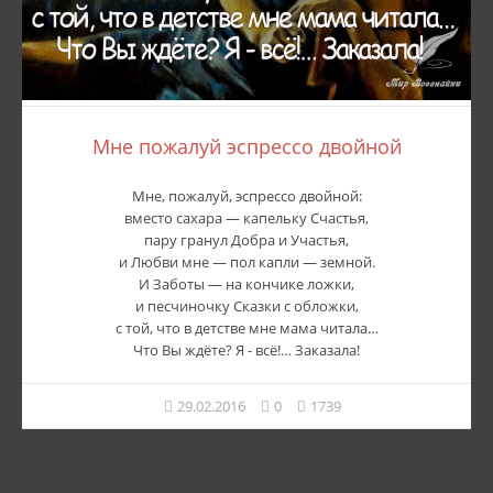
Мне пожалуй эспрессо двойной
Мне, пожалуй, эспрессо двойной:
вместо сахара — капельку Счастья,
пару гранул Добра и Участья,
и Любви мне — пол капли — земной.
И Заботы — на кончике ложки,
и песчиночку Сказки с обложки,
с той, что в детстве мне мама читала…
Что Вы ждёте? Я - всё!… Заказала!
29.02.2016
0
1739