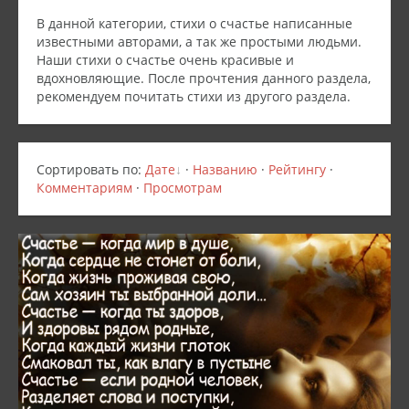
В данной категории, стихи о счастье написанные
известными авторами, а так же простыми людьми.
Наши стихи о счастье очень красивые и
вдохновляющие. После прочтения данного раздела,
рекомендуем почитать стихи из другого раздела.
Сортировать по
:
Дате
·
Названию
·
Рейтингу
·
Комментариям
·
Просмотрам