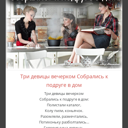
Три девицы вечерком Собрались к
подруге в дом
Три девицы вечерком
Собрались к подруге в дом:
Полистали каталог,
Колу пили, коньячок.
Разомлели, размечтались,
Потихоньку разболтались…
Говорит одна девица: -