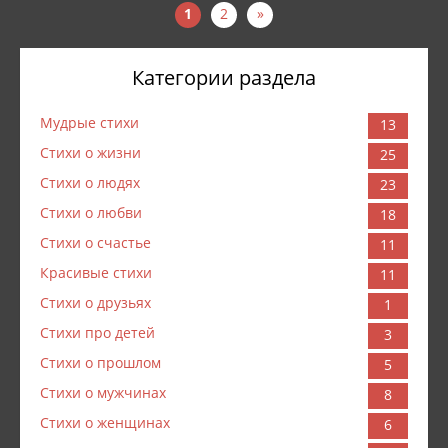
1
2
»
Категории раздела
Мудрые стихи
13
Стихи о жизни
25
Стихи о людях
23
Стихи о любви
18
Стихи о счастье
11
Красивые стихи
11
Стихи о друзьях
1
Стихи про детей
3
Стихи о прошлом
5
Стихи о мужчинах
8
Стихи о женщинах
6