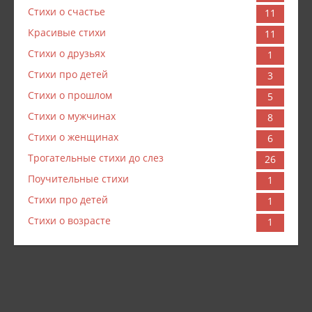
Стихи о счастье
11
Красивые стихи
11
Стихи о друзьях
1
Стихи про детей
3
Стихи о прошлом
5
Стихи о мужчинах
8
Стихи о женщинах
6
Трогательные стихи до слез
26
Поучительные стихи
1
Стихи про детей
1
Стихи о возрасте
1