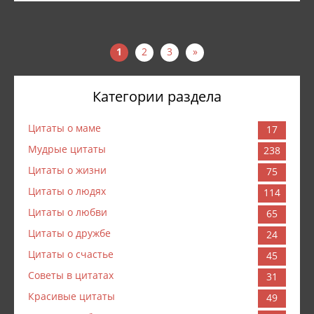
1
2
3
»
Категории раздела
Цитаты о маме
17
Мудрые цитаты
238
Цитаты о жизни
75
Цитаты о людях
114
Цитаты о любви
65
Цитаты о дружбе
24
Цитаты о счастье
45
Советы в цитатах
31
Красивые цитаты
49