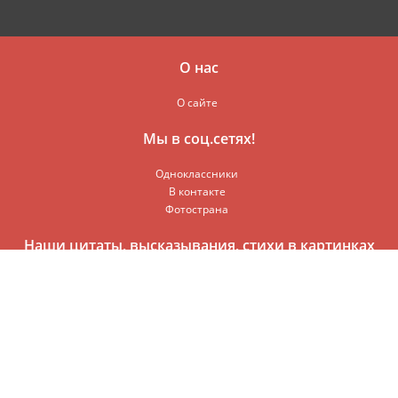
О нас
О сайте
Мы в соц.сетях!
Одноклассники
В контакте
Фотострана
Наши цитаты, высказывания, стихи в картинках
© 2016-2017
Мир Всезнайки