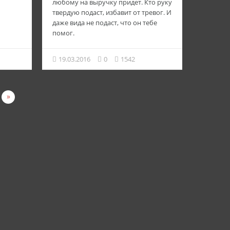
любому на выручку придет. Кто руку
твердую подаст, избавит от тревог. И
даже вида не подаст, что он тебе
помог.
19.03.2016
0
1542
»