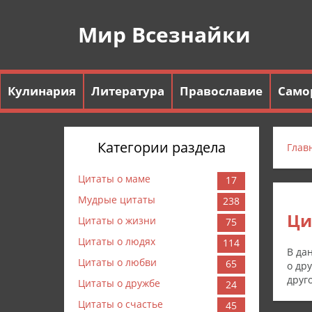
Мир Всезнайки
Кулинария
Литература
Православие
Само
Категории раздела
Глав
Цитаты о маме
17
Мудрые цитаты
238
Ци
Цитаты о жизни
75
Цитаты о людях
114
В да
Цитаты о любви
65
о др
друг
Цитаты о дружбе
24
Цитаты о счастье
45