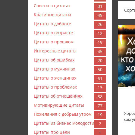
Советы в цитатах
31
Сорт
Красивые цитаты
49
Цитаты о доброте
26
Цитаты о возрасте
12
Цитаты о прошлом
19
Интересные цитаты
45
Цитаты об ошибках
20
Цитаты о мужчинах
50
Цитаты о женщинах
61
Цитаты о проблемах
13
Цитаты об отношениях
88
Мотивирующие цитаты
77
Хорош
Пожелания с добрым утром
19
сам у
Цитаты из бизнес молодости
2
Цитаты про цели
1