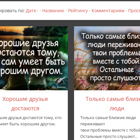
ировать по
:
Дате
·
Названию
·
Рейтингу
·
Комментариям
·
Прос
Хорошие друзья
Только самые близ
достаются
люди
ие друзья достаются тому, кто
Только самые близкие люди
меет быть хорошим другом.
переживают
твои проблемы вместе с тобой
Остальные просто слушают..