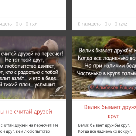
04.2016
0
1501
18.04.2016
0
1242
Велик бывает дру
ы не считай друзей
круг
 считай друзей на пересчет! Не
Велик бывает дружбы круг,
вой друг, кем любопытство
Когда все ладненько вокруг.