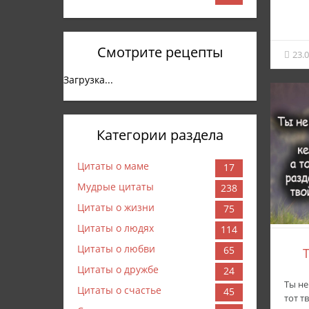
Смотрите рецепты
23.
Загрузка...
Категории раздела
Цитаты о маме
17
Мудрые цитаты
238
Цитаты о жизни
75
Цитаты о людях
114
Цитаты о любви
65
Т
Цитаты о дружбе
24
Ты не
Цитаты о счастье
45
тот т