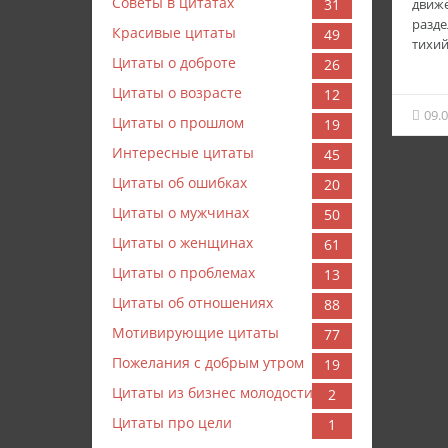
Советы в цитатах
движе
31
разде
Красивые цитаты
49
тихи
Цитаты о доброте
26
Цитаты о возрасте
12
09.
Цитаты о прошлом
19
Интересные цитаты
45
Цитаты об ошибках
20
Цитаты о мужчинах
50
Цитаты о женщинах
61
Цитаты о проблемах
13
Цитаты об отношениях
88
Мотивирующие цитаты
77
Пожелания с добрым утром
19
Цитаты из бизнес молодости
2
Цитаты про цели
1