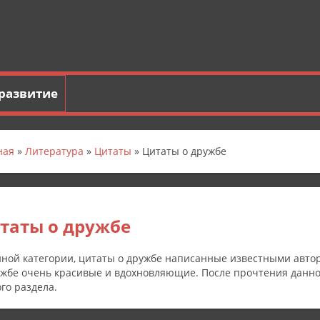
развитие
ная
»
Литература
»
Цитаты
» Цитаты о дружбе
таты о дружбе
нной категории, цитаты о дружбе написанные известными авто
ужбе очень красивые и вдохновляющие. После прочтения данно
ого раздела.