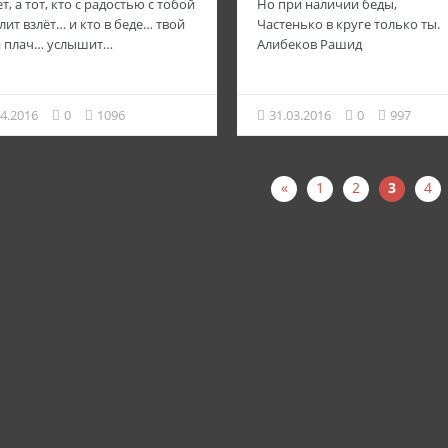
т, а тот, кто с радостью с тобой
Но при наличии беды,
лит взлёт… и кто в беде… твой
Частенько в круге только ты.
й плач… услышит…
Алибеков Рашид
04.2016
0
1096
31.03.2016
0
997
«
1
2
3
4