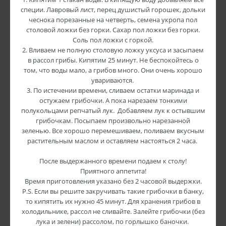
специи. Лавровый лист, перец душистый горошек, дольки
чеснока порезанные на четверть, семена укропа пол
столовой ложки без горки. Сахар пол ложки без горки.
Соль пол ложки с горкой.
2. Вливаем не полную столовую ложку уксуса и засыпаем
в рассол грибы. Кипятим 25 минут. Не беспокойтесь о
том, что воды мало, а грибов много. Они очень хорошо
увариваются.
3. По истечении времени, сливаем остатки маринада и
остужаем грибочки. А пока нарезаем тонкими
полукольцами репчатый лук. Добавляем лук к остывшим
грибочкам. Посыпаем произвольно нарезанной
зеленью. Все хорошо перемешиваем, поливаем вкусным
растительным маслом и оставляем настояться 2 часа.
После выдержанного времени подаем к столу!
Приятного аппетита!
Время приготовления указано без 2 часовой выдержки.
P.S. Если вы решите закручивать такие грибочки в банку,
то кипятить их нужно 45 минут. Для хранения грибов в
холодильнике, рассол не сливайте. Залейте грибочки (без
лука и зелени) рассолом, по горлышко баночки.