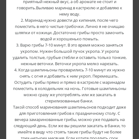
приятный нежный вкус, а об аромате не стоит и
говорить.Выливаю маринад в кастрюлю и добавляю к
нему воду.
2. Маринад нужно довести до кипения, после чего
поместить в него чистые грибочки. Лично я не очищаю
шляпки от кожици. Достаточно грибы просто замочить
водой и хорошенько помыть.
3. Варю грибы 7-10 минут. В это время можно заняться
укропом. Нужен большой пучок укропа. У укропа
удалить толстые, грубые стебли и оставить только тонкие,
нежные веточки. Веточки укропа мелко нарезать.
4. Когда шампиньоны проварились 7-10 минут их нужно
снять с огня и добавить к ним укроп. Перемешать.
Остудить грибы прямо и прямо в кастрюле с маринадом
поместить в холодильник на ночь. Готовые шампиньоны
можно сразу же употреблять или же закатать в
стерилизованные банки.
Такой способ маринования шампиньонов подходит даже
для приготовления грибов к праздничному столу. С
вечера замаринованные грибы, можно уже подавать на
следующий день. Если же вы решили закатать в банки, то
имейте в виду что стоять такие грибы будут не более
трех-четырех месяцев. Если хотите продлить срок