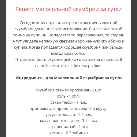
Рецепт малосольной скумбрии за сутки
Сегодня хочу поделиться рецептом очень вкусной
скумбрии домашнего приготовления. В магазине такой
точно не купишь. Попадается то пересоленная, то старая.
А тут увидела неплохую свежезамороженную скумбрию и
купила. Когда попадается хорошая скумбрия или сельдь,
всегда сама солю.
Что может быть вкусней рыбки собственного посола. В
нашей семье все любители рыбки.
Ингредиенты для
малосольной скумбрии за сутки
скумбрия свежемороженая - 2 шт;
соль - 1 ст.л.;
сахар-песок - 1 ч.л.;
приправа для пряного посола - по вкусу;
уксус столовый - 1-2 ч.л.;
масло растительное - 3-4 ст.л.;
лук репчатый - 1 шт;
чеснок - 2-3 зубчика