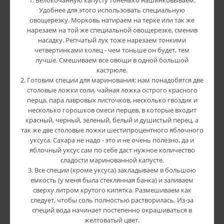
1. Белокочанную капусту тоненько нашинковываем.
Удобнее для этого использовать специальную
овощерезку. Морковь натираем на терке или так же
нарезаем на той же специальной овощерезке, сменив
насадку. Репчатый лук тоже нарезаем тонкими
четвертинками колец - чем тоньше он будет, тем
лучше. Смешиваем все овощи в одной большой
кастрюле.
2. Готовим специи для маринования: нам понадобятся две
столовые ложки соли, чайная ложка острого красного
перца, пара лавровых листочков, несколько гвоздик и
несколько горошков смеси перцев, в которые входит
красный, черный, зеленый, белый и душистый перец, а
так же две столовые ложки шестипроцентного яблочного
уксуса. Сахара не надо - это и не очень полезно, да и
яблочный уксус сам по себе даст нужное количество
сладости маринованной капусте.
3. Все специи (кроме уксуса) закладываем в большою
емкость (у меня была стеклянная банка) и заливаем
сверху литром крутого кипятка. Размешиваем как
следует, чтобы соль полностью растворилась. Из-за
специй вода начинает постепенно окрашиваться в
желтоватый цвет.