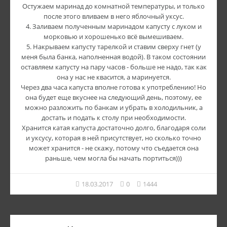
Остужаем маринад до комнатной температуры, и только
после этого вливаем в него яблочный уксус.
4. Заливаем полученным маринадом капусту с луком и
морковью и хорошенько всё вымешиваем.
5. Накрываем капусту тарелкой и ставим сверху гнет (у
меня была банка, наполненная водой). В таком состоянии
оставляем капусту на пару часов - больше не надо, так как
она у нас не квасится, а маринуется.
Через два часа капуста вполне готова к употреблению! Но
она будет еще вкуснее на следующий день, поэтому, ее
можно разложить по банкам и убрать в холодильник, а
достать и подать к столу при необходимости.
Хранится катая капуста достаточно долго, благодаря соли
и уксусу, которая в ней присутствует, но сколько точно
может хранится - не скажу, потому что съедается она
раньше, чем могла бы начать портиться)))
18.03.2017
0
1444