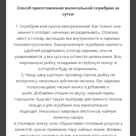
Способ приготовления малосольной скумбрии за
сутки
1. Скумбрия мне нужна замороженная. Как только она
немного отойдет, начинаю её разделывать. Отрезаю
хвост и голову, вычищаю все внутренности и нарезаю
тонкими кусочками. Замороженную скумбрию намного
удобней разделывать и когда нарезаю, она не
разваливается, а все кусочки остаются целенькими. Всю
нарезанную рыбку складываю в глубокую миску, в
которой и буду её мариновать.
2. Чищу одну крупную луковицу (луком рыбку не
испортить), несколько зубчиков чеснока. Лук нарезаю
полукольцами, чеснок мелко и добавляю к
рыбе. Добавляю специи по вкусу, черный перец
горошком. Еще вот такую приправу для пряного посола
сельди и для скумбрии она замечательно
подходит. Несколько лавровых листочков, чайную
ложечку сахара
и столовую ложку соли. Сбрызгиваю столовым уксусом у
меня 6 %, нужно примерно пару чайных ложек. Вливаю
несколько столовых ложек растительного масла.и