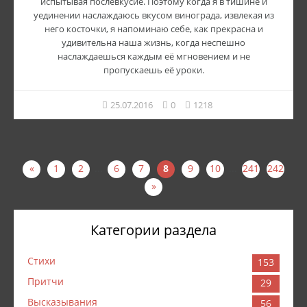
испытывая послевкусие. Поэтому когда я в тишине и
уединении наслаждаюсь вкусом винограда, извлекая из
него косточки, я напоминаю себе, как прекрасна и
удивительна наша жизнь, когда неспешно
наслаждаешься каждым её мгновением и не
пропускаешь её уроки.
25.07.2016
0
1218
«
1
2
...
6
7
8
9
10
...
241
242
»
Категории раздела
Стихи
153
Притчи
29
Высказывания
56