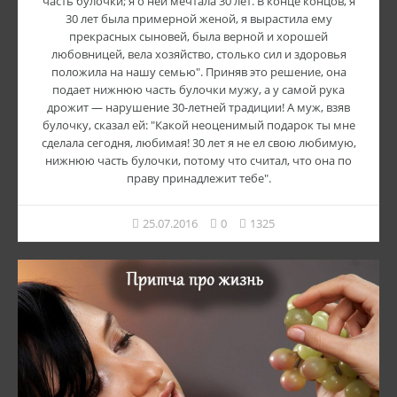
часть булочки; я о ней мечтала 30 лет. В конце концов, я
30 лет была примерной женой, я вырастила ему
прекрасных сыновей, была верной и хорошей
любовницей, вела хозяйство, столько сил и здоровья
положила на нашу семью". Приняв это решение, она
подает нижнюю часть булочки мужу, а у самой рука
дрожит — нарушение 30-летней традиции! А муж, взяв
булочку, сказал ей: "Какой неоценимый подарок ты мне
сделала сегодня, любимая! 30 лет я не ел свою любимую,
нижнюю часть булочки, потому что считал, что она по
праву принадлежит тебе".
25.07.2016
0
1325