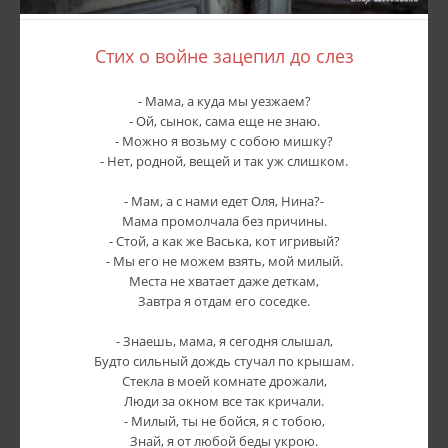
Стих о войне зацепил до слез
- Мама, а куда мы уезжаем?
- Ой, сынок, сама еще не знаю.
- Можно я возьму с собою мишку?
- Нет, родной, вещей и так уж слишком.
- Мам, а с нами едет Оля, Нина?-
Мама промолчала без причины.
- Стой, а как же Васька, кот игривый?
- Мы его не можем взять, мой милый.
Места не хватает даже деткам,
Завтра я отдам его соседке.
- Знаешь, мама, я сегодня слышал,
Будто сильный дождь стучал по крышам.
Стекла в моей комнате дрожали,
Люди за окном все так кричали.
- Милый, ты не бойся, я с тобою,
Знай, я от любой беды укрою.