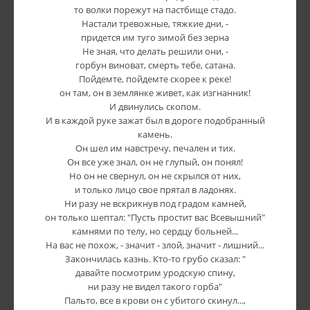
то волки порежут на пастбище стадо.
Настали тревожные, тяжкие дни, -
придется им туго зимой без зерна
Не зная, что делать решили они, -
горбун виноват, смерть тебе, сатана.
Пойдемте, пойдемте скорее к реке!
он там, он в землянке живет, как изгнанник!
И двинулись скопом.
И в каждой руке зажат был в дороге подобранный
камень.
Он шел им навстречу, печален и тих.
Он все уже знал, он не глупый, он понял!
Но он не свернул, он не скрылся от них,
и только лицо свое прятал в ладонях.
Ни разу не вскрикнув под градом камней,
он только шептал: "Пусть простит вас Всевышний"
камнями по телу, но сердцу больней...
На вас не похож, - значит - злой, значит - лишний...
Закончилась казнь. Кто-то грубо сказал: "
давайте посмотрим уродскую спину,
ни разу не видел такого горба"
Пальто, все в крови он с убитого скинул...,