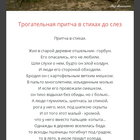
Трогательная притча в стихах до слез
Притча в стихах.
Жил в старой деревне отшельник- горбун.
Его опасались, его не любили.
Шли слухи о нем, будто он злой колдун.
И люди его стороной обходили.
Бродил он с картофельным ветхим мешком.
В пальто многолетнем, изъеденным молью
И если его провожали смешком,
он тихо вздыхал без обиды, но с болью..
А люди глумились, шепчась за спиной,
рога у него, мол, под шапкою скрыты
И от того этот малый - хромой,
что у него вместо пальцев- копыта...
Однажды в деревню вселилась беда:
то всходы пшеницы погибнут под градом,
то в лето, в июле придут холода,