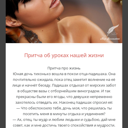
Притча об уроках нашей жизни
Притча про жизнь
Юная дочь тихонько вошла в покои отца-падишаха. Она
почтительно ожидала, пока отец заметит волнение на её
лице и начнёт беседу. Падишах отдыхал от мирских забот
в обществе вазы с отборнейшим виноградом. И так
прекрасны были его ягоды, что девушке непременно
захотелось отведать их. Наконец падишах спросил её:
— Что обеспокоило тебя, дочь моя, что решилась ты
посетить меня в минуты отдыха и уединения?
— Ах, отец, ты мудр и любим людьми и судьбою, дай мне
совет, как и мне достичь твоего спокойствия и мудрости.