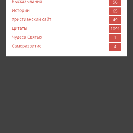
Высказывания
56
Истории
65
Христианский сайт
49
Цитаты
1091
Чудеса Святых
1
Саморазвитие
4