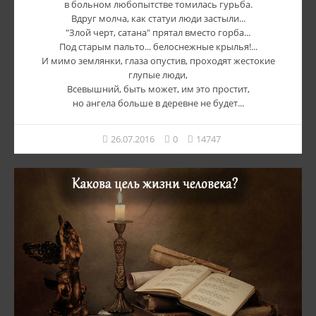
в больном любопытстве томилась гурьба.
Вдруг молча, как статуи люди застыли...
"Злой черт, сатана" прятал вместо горба...
Под старым пальто... белоснежные крылья!...
И мимо землянки, глаза опустив, проходят жестокие
глупые люди,
Всевышний, быть может, им это простит,
но ангела больше в деревне не будет...
26.07.2016
0
14747