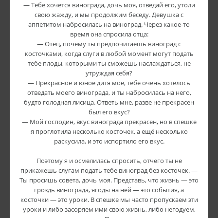
— Тебе хочется винограда, дочь моя, отведай его, утоли
свою жажду, и мы продолжим беседу. Девушка с
аппетитом набросилась на виноград. Через какое-то
время она спросила отца:
— Отец, почему ты предпочитаешь виноград с
косточками, когда слуги в любой момент могут подать
тебе плоды, которыми ты сможешь наслаждаться, не
утруждая себя?
— Прекрасное и юное дитя моё, тебе очень хотелось
отведать моего винограда, и ты набросилась на него,
будто голодная лисица. Ответь мне, разве не прекрасен
был его вкус?
— Мой господин, вкус винограда прекрасен, но в спешке
я проглотила несколько косточек, а ещё несколько
раскусила, и это испортило его вкус.
Поэтому я и осмелилась спросить, отчего ты не
прикажешь слугам подать тебе виноград без косточек. —
Ты просишь совета, дочь моя. Представь, что жизнь — это
гроздь винограда, ягоды на ней — это события, а
косточки — это уроки. В спешке мы часто пропускаем эти
уроки и либо засоряем ими свою жизнь, либо негодуем,