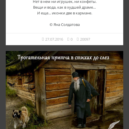
Нет в нем ни игрушек, ни конфеты.
Вещи и вода, как в худшей драме…
И еще... иконки две в кармане.
© Яна Солдатова
27.07.2016
0
20097