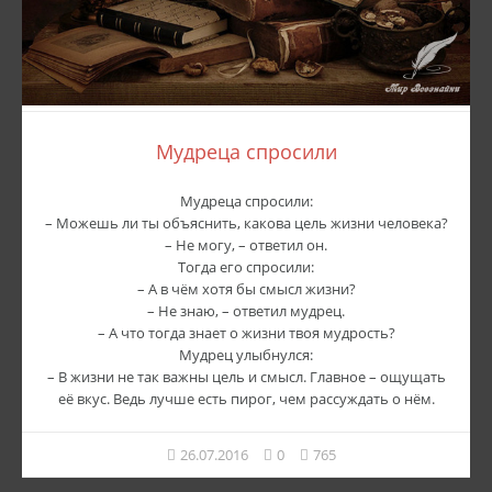
Мудреца спросили
Мудреца спросили:
– Можешь ли ты объяснить, какова цель жизни человека?
– Не могу, – ответил он.
Тогда его спросили:
– А в чём хотя бы смысл жизни?
– Не знаю, – ответил мудрец.
– А что тогда знает о жизни твоя мудрость?
Мудрец улыбнулся:
– В жизни не так важны цель и смысл. Главное – ощущать
её вкус. Ведь лучше есть пирог, чем рассуждать о нём.
26.07.2016
0
765