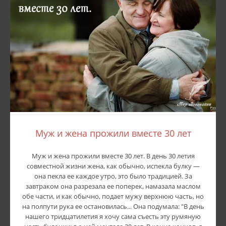
Муж и жена прожили вместе 30 лет
Муж и жена прожили вместе 30 лет. В день 30 летия
совместной жизни жена, как обычно, испекла булку —
она пекла ее каждое утро, это было традицией. За
завтраком она разрезала ее поперек, намазала маслом
обе части, и как обычно, подает мужу верхнюю часть, но
на полпути рука ее остановилась... Она подумала: "В день
нашего тридцатилетия я хочу сама съесть эту румяную